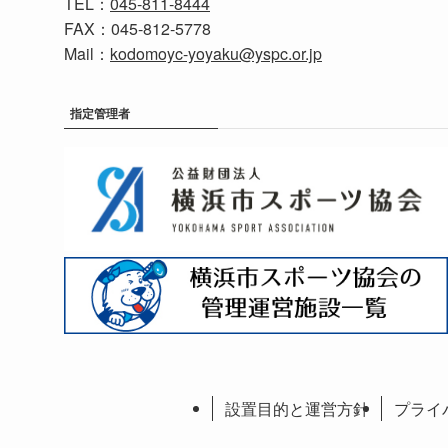
TEL：
045‐811‐8444
FAX：045‐812‐5778
Mail：
kodomoyc-yoyaku@yspc.or.jp
指定管理者
設置目的と運営方針
プライ