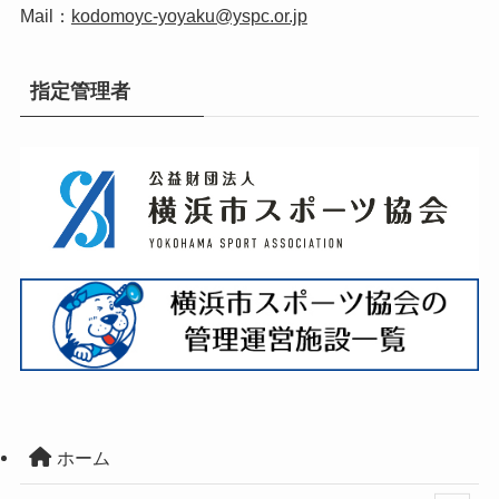
Mail：
kodomoyc-yoyaku@yspc.or.jp
指定管理者
ホーム