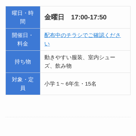
曜日・時
金曜日 17:00-17:50
間
開催日・
配布中のチラシでご確認くださ
料金
い
動きやすい服装、室内シュー
持ち物
ズ、飲み物
対象・定
小学１~ 6年生・15名
員