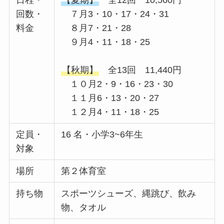
回数・
７月3・10・17・24・31
料金
８月7・21・28
９月4・11・18・25
【秋期】
全13回 11,440円
１０月2・9・16・23・30
１１月6・13・20・27
１２月4・11・18・25
定員・
16 名・小学3~6年生
対象
場所
第２体育室
持ち物
スポーツシューズ、縄跳び、飲み
物、タオル