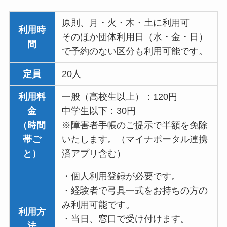
原則、月・火・木・土に利用可
利用時
そのほか団体利用日（水・金・日）
間
で予約のない区分も利用可能です。
定員
20人
利用料
一般（高校生以上）：120円
金
中学生以下：30円
（時間
※障害者手帳のご提示で半額を免除
帯ご
いたします。（マイナポータル連携
と）
済アプリ含む）
・個人利用登録が必要です。
・経験者で弓具一式をお持ちの方の
み利用可能です。
利用方
・当日、窓口で受け付けます。
法