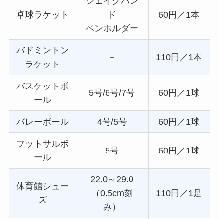
シェイクハン
卓球ラケット
ド
60円／1本
ペンホルダー
バドミントン
－
110円／1本
ラケット
バスケットボ
5号/6号/7号
60円／1球
ール
バレーボール
4号/5号
60円／1球
フットサルボ
5号
60円／1球
ール
22.0～29.0
体育館シュー
（0.5cm刻
110円／1足
ズ
み）