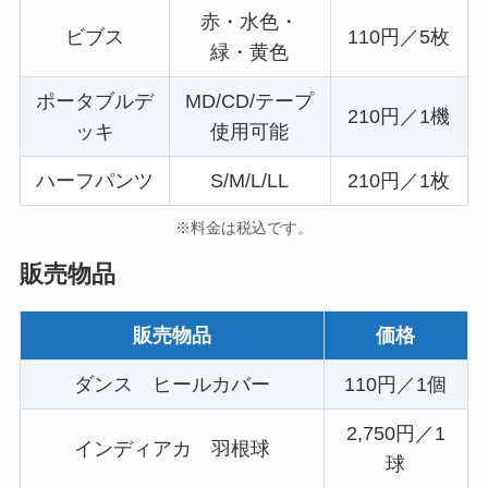
赤・水色・
ビブス
110円／5枚
緑・黄色
ポータブルデ
MD/CD/テープ
210円／1機
ッキ
使用可能
ハーフパンツ
S/M/L/LL
210円／1枚
※料金は税込です。
販売物品
販売物品
価格
ダンス ヒールカバー
110円／1個
2,750円／1
インディアカ 羽根球
球