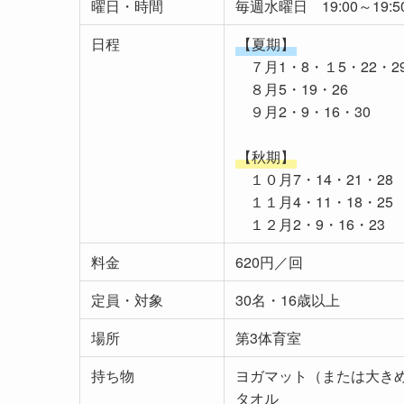
曜日・時間
毎週水曜日 19:00～19:5
日程
【夏期】
７月1・8・１5・22・2
８月5・19・26
９月2・9・16・30
【秋期】
１０月7・14・21・28
１１月4・11・18・25
１２月2・9・16・23
料金
620円／回
定員・対象
30名・16歳以上
場所
第3体育室
持ち物
ヨガマット（または大き
タオル