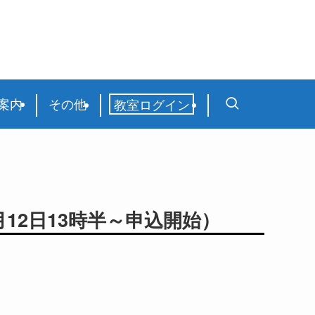
案内
その他
教室ログイン
12日13時半～申込開始）