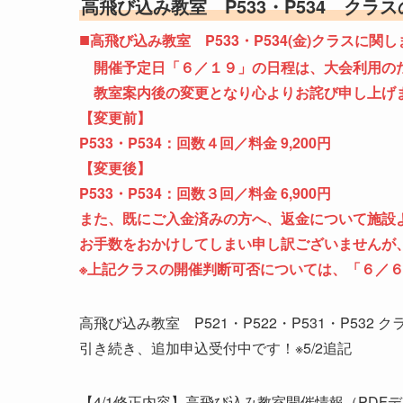
高飛び込み教室 P533・P534 クラ
■
高飛び込み教室 P533・P534(金)クラスに関
開催予定日「６／１９」の日程は、大会利用の
教室案内後の変更となり心よりお詫び申し上げ
【変更前】
P533・P534：回数４回／料金 9,200円
【変更後】
P533・P534：回数３回／料金 6,900円
また、既にご入金済みの方へ、返金について施設
お手数をおかけしてしまい申し訳ございませんが
※上記クラスの開催判断可否については、「６／６
高飛び込み教室 P521・P522・P531・P53
引き続き、追加申込受付中です！※5/2追記
【4/1修正内容】高飛び込み教室開催情報（PD