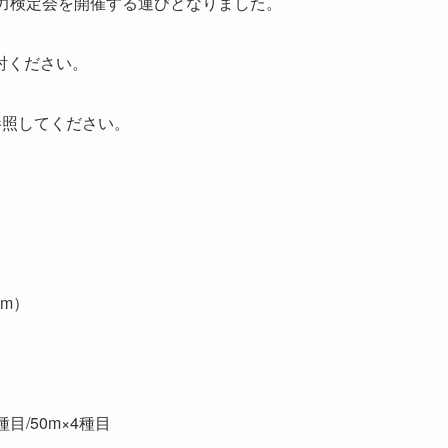
泳力検定会を開催する運びとなりました。
討ください。
参照してください。
5m）
4種目/50m×4種目