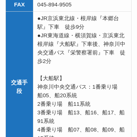
FAX
045-894-9505
●JR京浜東北線・根岸線『本郷台
駅』下車 徒歩9分
●JR東海道線・横須賀線・京浜東北
根岸線『大船駅』下車後、神奈川中
央交通バス『栄警察署前』下車 徒
歩2分
【大船駅】
交通手
神奈川中央交通バス：1番乗り場
段
船05、船20系統
2番乗り場 船11系統
3番乗り場 船13、船16、船17、船
91系統
4番乗り場 船07、船08、船09、船