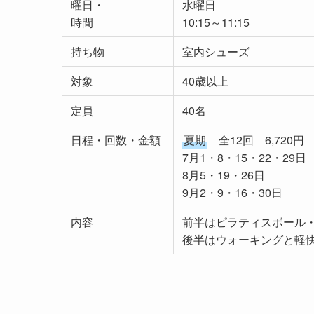
曜日・
水曜日
時間
10:15～11:15
持ち物
室内シューズ
対象
40歳以上
定員
40名
日程・回数・金額
夏期
全12回 6,720円
7月1・8・15・22・29日
8月5・19・26日
9月2・9・16・30日
内容
前半はピラティスボール
後半はウォーキングと軽