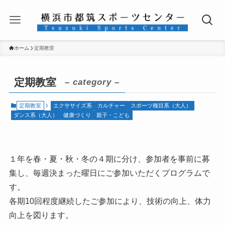
ホーム
定期教室
定期教室
– category –
定期教室
エクササイズ系
カルチャー
スポーツ種目系（大人）
ダンス系（大人）
健康づくり
親子・こども
１年を春・夏・秋・冬の４期に分け、参加者を事前に募
集し、毎週決まった曜日にご参加いただくプログラムで
す。
各期10回程度継続したご参加により、技術の向上、体力
向上を図ります。