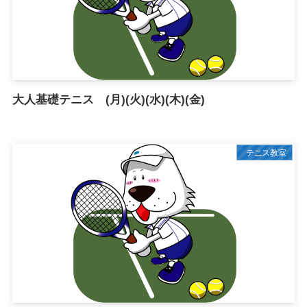
大人基礎テニス (月)(火)(水)(木)(金)
テニス教室