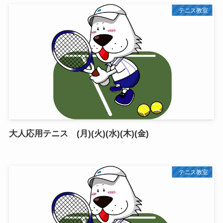
テニス教室
大人応用テニス (月)(火)(水)(木)(金)
テニス教室