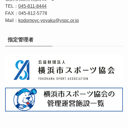
TEL：
045‐811‐8444
FAX：045‐812‐5778
Mail：
kodomoyc-yoyaku@yspc.or.jp
指定管理者