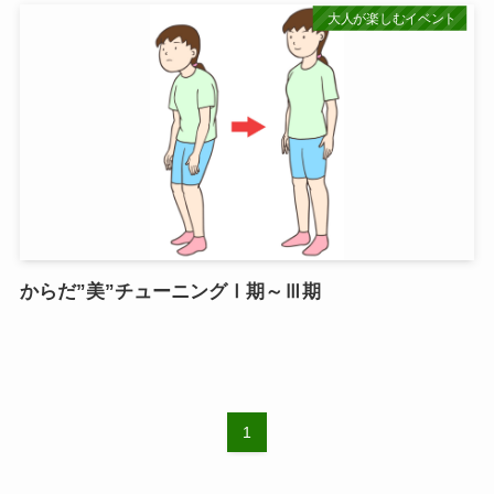
大人が楽しむイベント
からだ”美”チューニングⅠ期～Ⅲ期
1