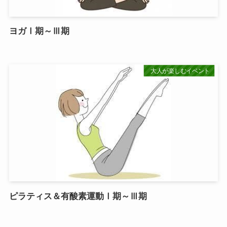
ヨガⅠ期～Ⅲ期
大人が楽しむイベント
ピラティス＆有酸素運動Ⅰ期～Ⅲ期