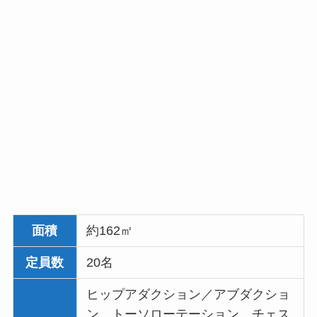
面積
約162㎡
定員数
20名
ヒップアダクション／アブダクショ
ン、トーソローテーション、チェス