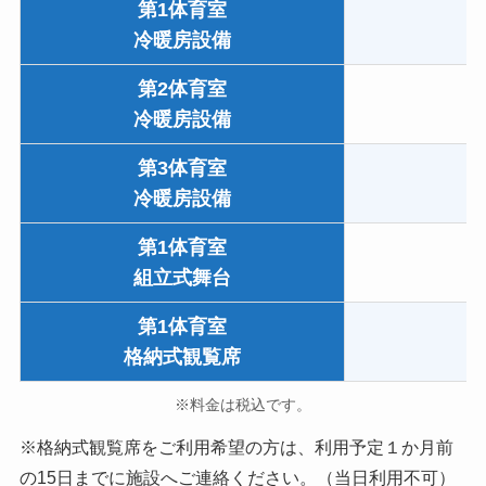
第1体育室
1
冷暖房設備
第2体育室
冷暖房設備
第3体育室
冷暖房設備
第1体育室
組立式舞台
第1体育室
格納式観覧席
※料金は税込です。
※格納式観覧席をご利用希望の方は、利用予定１か月前
の15日までに施設へご連絡ください。（当日利用不可）