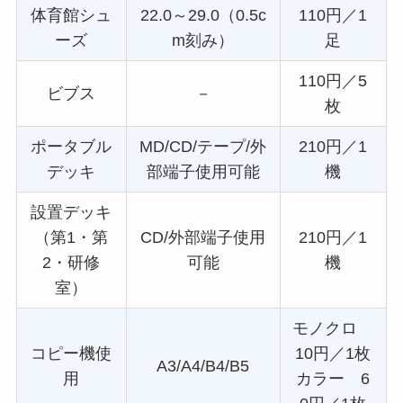
体育館シュ
22.0～29.0（0.5c
110円／1
ーズ
m刻み）
足
110円／5
ビブス
－
枚
ポータブル
MD/CD/テープ/外
210円／1
デッキ
部端子使用可能
機
設置デッキ
（第1・第
CD/外部端子使用
210円／1
2・研修
可能
機
室）
モノクロ
コピー機使
10円／1枚
A3/A4/B4/B5
用
カラー 6