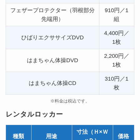
フェザープロテクター（羽根部分
910円／1
先端用）
組
4,400円／
ひばりエクササイズDVD
1枚
2,200円／
はまちゃん体操DVD
1枚
310円／1
はまちゃん体操CD
枚
※料金は税込です。
レンタルロッカー
寸法（Ｈ×Ｗ
種類
用途
価格