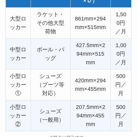
×Ｄ）
ラケット・
1,50
大型ロ
861mm×294
その他大型
0円
ッカー
mm×515mm
荷物
／月
427.5mm×2
1,00
中型ロ
ボール・バ
94mm×515
0円
ッカー
ッグ
mm
／月
小型ロ
シューズ
500
420mm×294
ッカー
（ブーツ等
円／
mm×455mm
①
対応）
月
小型ロ
207.5mm×2
500
シューズ
ッカー
94mm×455
円／
（一般用）
②
mm
月