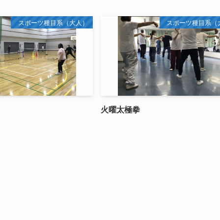
スポーツ種目系（大人）
スポーツ種目系（
火曜太極拳