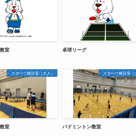
教室
卓球リーグ
スポーツ種目系（大人）
スポーツ種目系（
教室
バドミントン教室