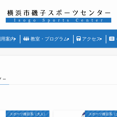
利用案内
教室・プログラム
アクセス
y –
スポーツ種目系（大人）
スポーツ種目系（