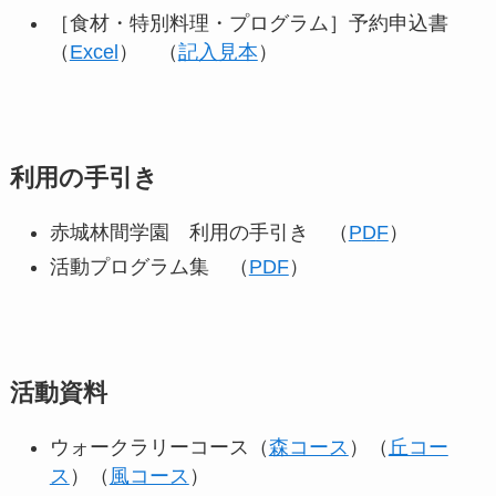
［食材・特別料理・プログラム］予約申込書
（
Excel
） （
記入見本
）
利用の手引き
赤城林間学園 利用の手引き （
P
D
F
）
活動プログラム集 （
PDF
）
活動資料
ウォークラリーコース（
森コース
）（
丘コー
ス
）（
風コース
）