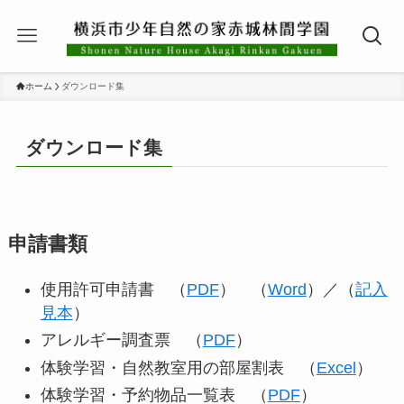
ホーム
ダウンロード集
ダウンロード集
申請書類
使用許可申請書 （
PDF
） （
Word
）／（
記入
見本
）
アレルギー調査票 （
PDF
）
体験学習・自然教室用の部屋割表 （
Excel
）
体験学習・予約物品一覧表 （
PDF
）