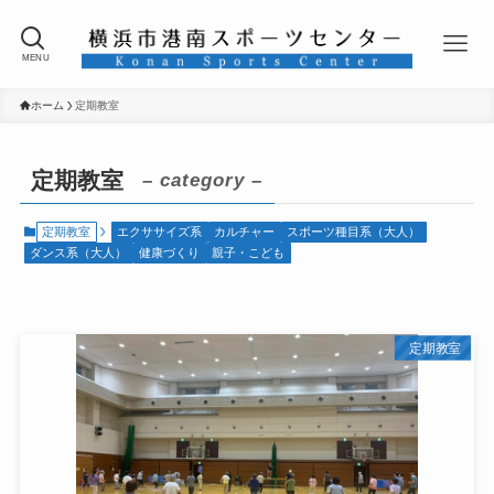
MENU
ホーム
定期教室
定期教室
– category –
定期教室
エクササイズ系
カルチャー
スポーツ種目系（大人）
ダンス系（大人）
健康づくり
親子・こども
定期教室