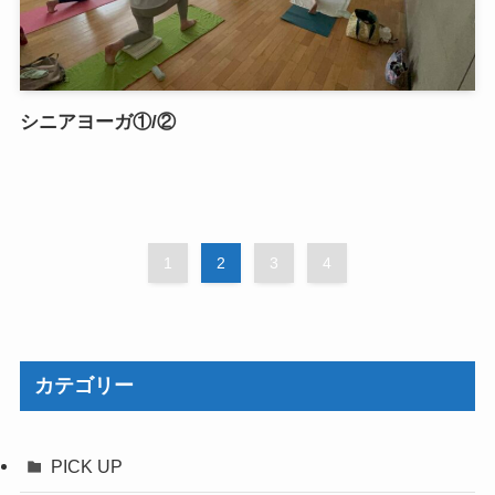
シニアヨーガ①/②
1
2
3
4
カテゴリー
PICK UP